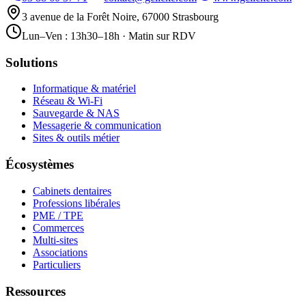
3 avenue de la Forêt Noire, 67000 Strasbourg
Lun–Ven : 13h30–18h · Matin sur RDV
Solutions
Informatique & matériel
Réseau & Wi-Fi
Sauvegarde & NAS
Messagerie & communication
Sites & outils métier
Écosystèmes
Cabinets dentaires
Professions libérales
PME / TPE
Commerces
Multi-sites
Associations
Particuliers
Ressources