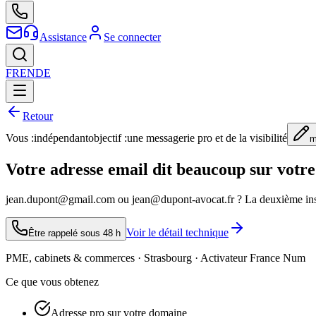
Assistance
Se connecter
FR
EN
DE
Retour
Vous :
indépendant
objectif :
une messagerie pro et de la visibilité
m
Votre adresse email dit beaucoup sur votre
jean.dupont@gmail.com ou jean@dupont-avocat.fr ? La deuxième inspir
Voir le détail technique
Être rappelé sous 48 h
PME, cabinets & commerces · Strasbourg · Activateur France Num
Ce que vous obtenez
Adresse pro sur votre domaine