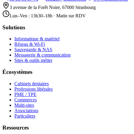
3 avenue de la Forêt Noire, 67000 Strasbourg
Lun–Ven : 13h30–18h · Matin sur RDV
Solutions
Informatique & matériel
Réseau & Wi-Fi
Sauvegarde & NAS
Messagerie & communication
Sites & outils métier
Écosystèmes
Cabinets dentaires
Professions libérales
PME / TPE
Commerces
Multi-sites
Associations
Particuliers
Ressources