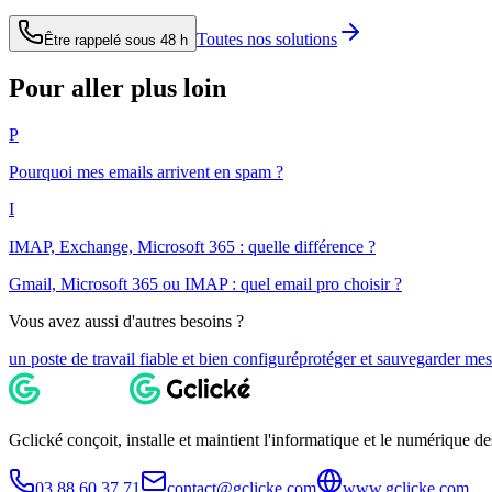
Toutes nos solutions
Être rappelé sous 48 h
Pour aller plus loin
P
Pourquoi mes emails arrivent en spam ?
I
IMAP, Exchange, Microsoft 365 : quelle différence ?
Gmail, Microsoft 365 ou IMAP : quel email pro choisir ?
Vous avez aussi d'autres besoins ?
un poste de travail fiable et bien configuré
protéger et sauvegarder mes 
Gclické conçoit, installe et maintient l'informatique et le numérique 
03 88 60 37 71
contact@gclicke.com
www.gclicke.com