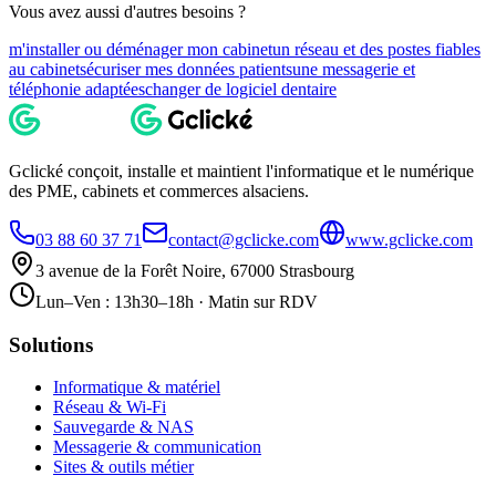
Vous avez aussi d'autres besoins ?
m'installer ou déménager mon cabinet
un réseau et des postes fiables
au cabinet
sécuriser mes données patients
une messagerie et
téléphonie adaptées
changer de logiciel dentaire
Gclické conçoit, installe et maintient l'informatique et le numérique
des PME, cabinets et commerces alsaciens.
03 88 60 37 71
contact@gclicke.com
www.gclicke.com
3 avenue de la Forêt Noire, 67000 Strasbourg
Lun–Ven : 13h30–18h · Matin sur RDV
Solutions
Informatique & matériel
Réseau & Wi-Fi
Sauvegarde & NAS
Messagerie & communication
Sites & outils métier