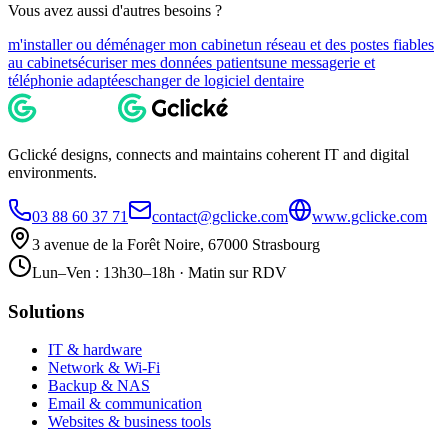
Vous avez aussi d'autres besoins ?
m'installer ou déménager mon cabinet
un réseau et des postes fiables
au cabinet
sécuriser mes données patients
une messagerie et
téléphonie adaptées
changer de logiciel dentaire
Gclické designs, connects and maintains coherent IT and digital
environments.
03 88 60 37 71
contact@gclicke.com
www.gclicke.com
3 avenue de la Forêt Noire, 67000 Strasbourg
Lun–Ven : 13h30–18h · Matin sur RDV
Solutions
IT & hardware
Network & Wi-Fi
Backup & NAS
Email & communication
Websites & business tools