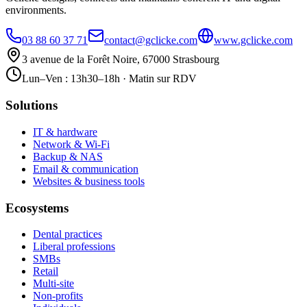
environments.
03 88 60 37 71
contact@gclicke.com
www.gclicke.com
3 avenue de la Forêt Noire, 67000 Strasbourg
Lun–Ven : 13h30–18h · Matin sur RDV
Solutions
IT & hardware
Network & Wi-Fi
Backup & NAS
Email & communication
Websites & business tools
Ecosystems
Dental practices
Liberal professions
SMBs
Retail
Multi-site
Non-profits