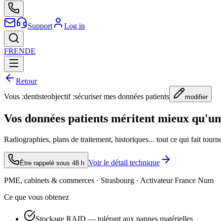
Support
Log in
FR
EN
DE
Retour
Vous :
dentiste
objectif :
sécuriser mes données patients
modifier
Vos données patients méritent mieux qu'un
Radiographies, plans de traitement, historiques... tout ce qui fait tourn
Voir le détail technique
Être rappelé sous 48 h
PME, cabinets & commerces · Strasbourg · Activateur France Num
Ce que vous obtenez
Stockage RAID — tolérant aux pannes matérielles