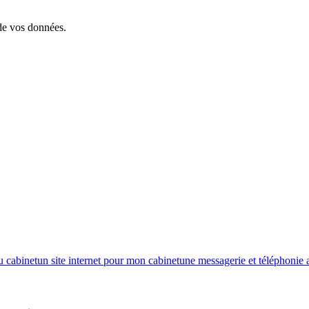
 de vos données.
u cabinet
un site internet pour mon cabinet
une messagerie et téléphonie 