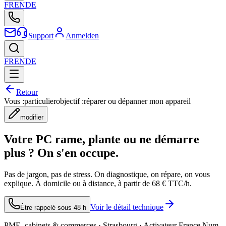
FR
EN
DE
Support
Anmelden
FR
EN
DE
Retour
Vous :
particulier
objectif :
réparer ou dépanner mon appareil
modifier
Votre PC rame, plante ou ne démarre
plus ? On s'en occupe.
Pas de jargon, pas de stress. On diagnostique, on répare, on vous
explique. À domicile ou à distance, à partir de 68 € TTC/h.
Voir le détail technique
Être rappelé sous 48 h
PME, cabinets & commerces · Strasbourg · Activateur France Num