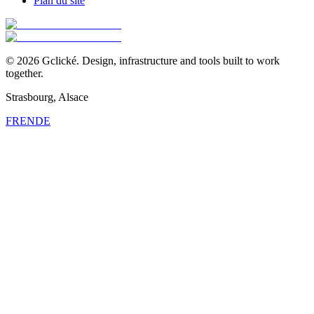
Plan du site
©
2026
Gclické.
Design, infrastructure and tools built to work
together.
Strasbourg, Alsace
FR
EN
DE