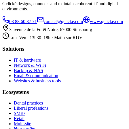
Gclické designs, connects and maintains coherent IT and digital
environments.
03 88 60 37 71
contact@gclicke.com
www.gclicke.com
3 avenue de la Forêt Noire, 67000 Strasbourg
Lun–Ven : 13h30–18h · Matin sur RDV
Solutions
IT & hardware
Network & Wi-Fi
Backup & NAS
Email & communication
Websites & business tools
Ecosystems
Dental practices
Liberal professions
SMBs
Retail
Multi-site
Non-profits