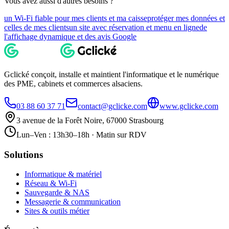
Vous avez aussi d'autres besoins ?
un Wi-Fi fiable pour mes clients et ma caisse
protéger mes données et
celles de mes clients
un site avec réservation et menu en ligne
de
l'affichage dynamique et des avis Google
Gclické conçoit, installe et maintient l'informatique et le numérique
des PME, cabinets et commerces alsaciens.
03 88 60 37 71
contact@gclicke.com
www.gclicke.com
3 avenue de la Forêt Noire, 67000 Strasbourg
Lun–Ven : 13h30–18h · Matin sur RDV
Solutions
Informatique & matériel
Réseau & Wi-Fi
Sauvegarde & NAS
Messagerie & communication
Sites & outils métier