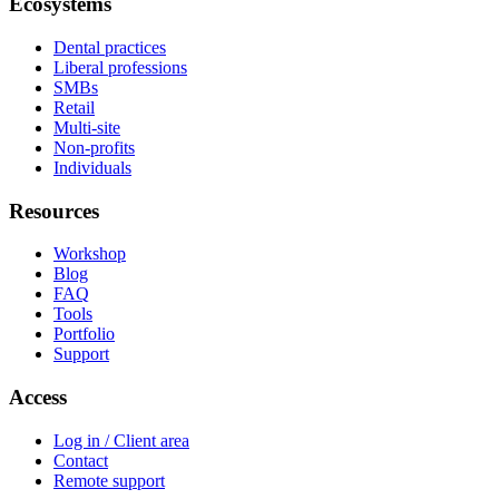
Ecosystems
Dental practices
Liberal professions
SMBs
Retail
Multi-site
Non-profits
Individuals
Resources
Workshop
Blog
FAQ
Tools
Portfolio
Support
Access
Log in / Client area
Contact
Remote support