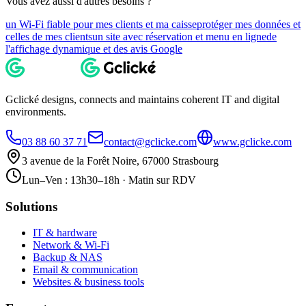
Vous avez aussi d'autres besoins ?
un Wi-Fi fiable pour mes clients et ma caisse
protéger mes données et
celles de mes clients
un site avec réservation et menu en ligne
de
l'affichage dynamique et des avis Google
Gclické designs, connects and maintains coherent IT and digital
environments.
03 88 60 37 71
contact@gclicke.com
www.gclicke.com
3 avenue de la Forêt Noire, 67000 Strasbourg
Lun–Ven : 13h30–18h · Matin sur RDV
Solutions
IT & hardware
Network & Wi-Fi
Backup & NAS
Email & communication
Websites & business tools