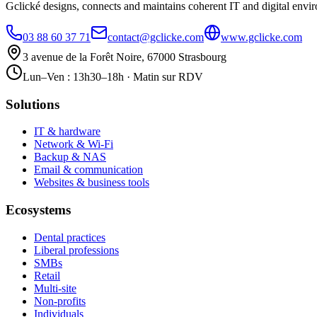
Gclické designs, connects and maintains coherent IT and digital envi
03 88 60 37 71
contact@gclicke.com
www.gclicke.com
3 avenue de la Forêt Noire, 67000 Strasbourg
Lun–Ven : 13h30–18h · Matin sur RDV
Solutions
IT & hardware
Network & Wi-Fi
Backup & NAS
Email & communication
Websites & business tools
Ecosystems
Dental practices
Liberal professions
SMBs
Retail
Multi-site
Non-profits
Individuals