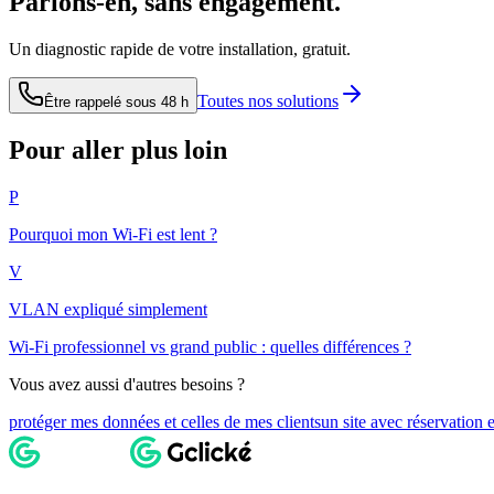
Parlons-en, sans engagement.
Un diagnostic rapide de votre installation, gratuit.
Toutes nos solutions
Être rappelé sous 48 h
Pour aller plus loin
P
Pourquoi mon Wi-Fi est lent ?
V
VLAN expliqué simplement
Wi-Fi professionnel vs grand public : quelles différences ?
Vous avez aussi d'autres besoins ?
protéger mes données et celles de mes clients
un site avec réservation 