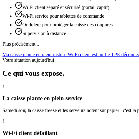
Wi-Fi client séparé et sécurisé (portail captif)
Wi-Fi service pour tablettes de commande
Onduleur pour protéger la caisse des coupures
Supervision à distance
Plus précisément...
Ma caisse plante en plein rush
Le Wi-Fi client est nul
Le TPE déconnec
Votre situation aujourd'hui
Ce qui vous expose.
!
La caisse plante en plein service
Samedi soir, la caisse freeze et les serveurs notent sur papier : c'est la
!
Wi-Fi client défaillant