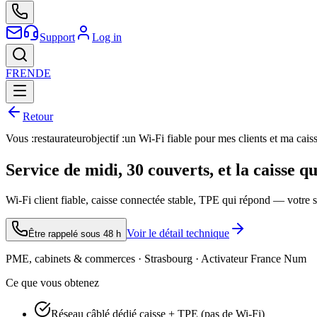
Support
Log in
FR
EN
DE
Retour
Vous :
restaurateur
objectif :
un Wi-Fi fiable pour mes clients et ma cais
Service de midi, 30 couverts, et la caisse q
Wi-Fi client fiable, caisse connectée stable, TPE qui répond — votre se
Voir le détail technique
Être rappelé sous 48 h
PME, cabinets & commerces · Strasbourg · Activateur France Num
Ce que vous obtenez
Réseau câblé dédié caisse + TPE (pas de Wi-Fi)