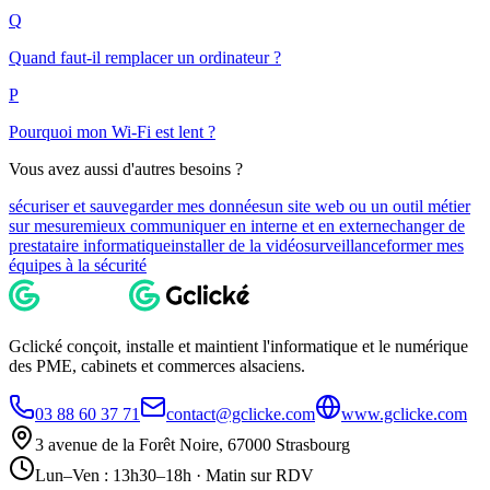
Q
Quand faut-il remplacer un ordinateur ?
P
Pourquoi mon Wi-Fi est lent ?
Vous avez aussi d'autres besoins ?
sécuriser et sauvegarder mes données
un site web ou un outil métier
sur mesure
mieux communiquer en interne et en externe
changer de
prestataire informatique
installer de la vidéosurveillance
former mes
équipes à la sécurité
Gclické conçoit, installe et maintient l'informatique et le numérique
des PME, cabinets et commerces alsaciens.
03 88 60 37 71
contact@gclicke.com
www.gclicke.com
3 avenue de la Forêt Noire, 67000 Strasbourg
Lun–Ven : 13h30–18h · Matin sur RDV