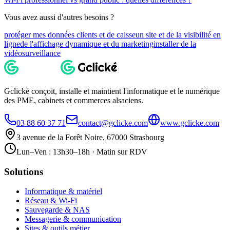
Vous avez aussi d'autres besoins ?
protéger mes données clients et de caisse
un site et de la visibilité en
ligne
de l'affichage dynamique et du marketing
installer de la
vidéosurveillance
Gclické conçoit, installe et maintient l'informatique et le numérique
des PME, cabinets et commerces alsaciens.
03 88 60 37 71
contact@gclicke.com
www.gclicke.com
3 avenue de la Forêt Noire, 67000 Strasbourg
Lun–Ven : 13h30–18h · Matin sur RDV
Solutions
Informatique & matériel
Réseau & Wi-Fi
Sauvegarde & NAS
Messagerie & communication
Sites & outils métier