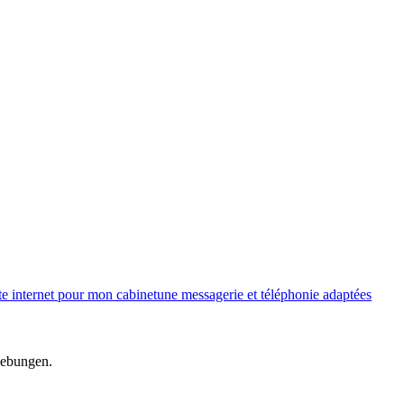
te internet pour mon cabinet
une messagerie et téléphonie adaptées
gebungen.