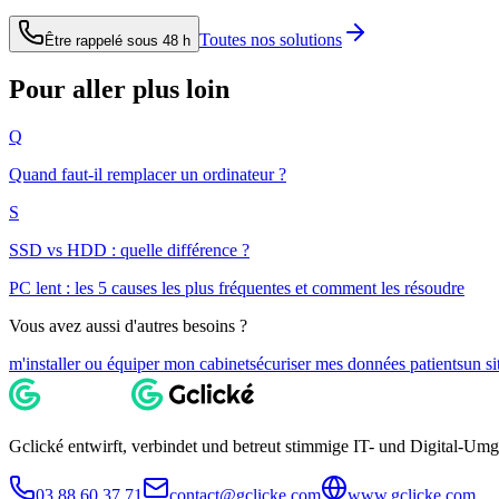
Toutes nos solutions
Être rappelé sous 48 h
Pour aller plus loin
Q
Quand faut-il remplacer un ordinateur ?
S
SSD vs HDD : quelle différence ?
PC lent : les 5 causes les plus fréquentes et comment les résoudre
Vous avez aussi d'autres besoins ?
m'installer ou équiper mon cabinet
sécuriser mes données patients
un si
Gclické entwirft, verbindet und betreut stimmige IT- und Digital-Um
03 88 60 37 71
contact@gclicke.com
www.gclicke.com