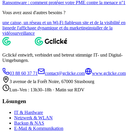
Ransomware : comment protéger votre PME contre la menace n°1
Vous avez aussi d'autres besoins ?
une caisse, un réseau et un Wi-Fi fiables
un site et de la visibilité en
ligne
de l'affichage dynamique et du marketing
installer de la
vidéosurveillance
Gclické entwirft, verbindet und betreut stimmige IT- und Digital-
Umgebungen.
03 88 60 37 71
contact@gclicke.com
www.gclicke.com
3 avenue de la Forêt Noire, 67000 Strasbourg
Lun–Ven : 13h30–18h · Matin sur RDV
Lösungen
IT & Hardware
Netzwerk & WLAN
Backup & NAS
E-Mail & Kommunikation