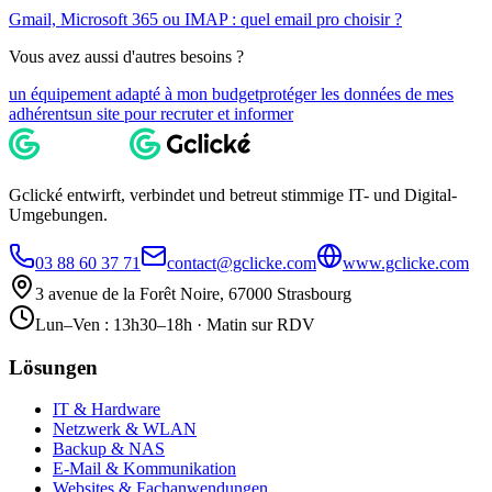
Gmail, Microsoft 365 ou IMAP : quel email pro choisir ?
Vous avez aussi d'autres besoins ?
un équipement adapté à mon budget
protéger les données de mes
adhérents
un site pour recruter et informer
Gclické entwirft, verbindet und betreut stimmige IT- und Digital-
Umgebungen.
03 88 60 37 71
contact@gclicke.com
www.gclicke.com
3 avenue de la Forêt Noire, 67000 Strasbourg
Lun–Ven : 13h30–18h · Matin sur RDV
Lösungen
IT & Hardware
Netzwerk & WLAN
Backup & NAS
E-Mail & Kommunikation
Websites & Fachanwendungen