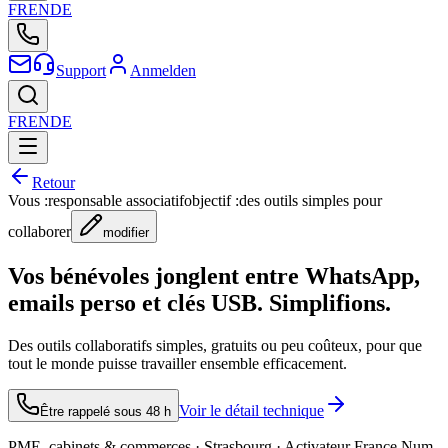
FR
EN
DE
Support
Anmelden
FR
EN
DE
Retour
Vous :
responsable associatif
objectif :
des outils simples pour
collaborer
modifier
Vos bénévoles jonglent entre WhatsApp,
emails perso et clés USB. Simplifions.
Des outils collaboratifs simples, gratuits ou peu coûteux, pour que
tout le monde puisse travailler ensemble efficacement.
Voir le détail technique
Être rappelé sous 48 h
PME, cabinets & commerces · Strasbourg · Activateur France Num