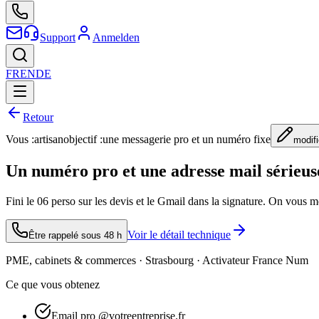
Support
Anmelden
FR
EN
DE
Retour
Vous :
artisan
objectif :
une messagerie pro et un numéro fixe
modifi
Un numéro pro et une adresse mail sérieuse,
Fini le 06 perso sur les devis et le Gmail dans la signature. On vous m
Voir le détail technique
Être rappelé sous 48 h
PME, cabinets & commerces · Strasbourg · Activateur France Num
Ce que vous obtenez
Email pro @votreentreprise.fr