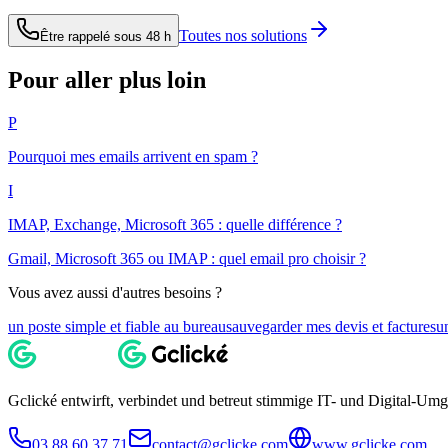
Toutes nos solutions
Être rappelé sous 48 h
Pour aller plus loin
P
Pourquoi mes emails arrivent en spam ?
I
IMAP, Exchange, Microsoft 365 : quelle différence ?
Gmail, Microsoft 365 ou IMAP : quel email pro choisir ?
Vous avez aussi d'autres besoins ?
un poste simple et fiable au bureau
sauvegarder mes devis et factures
u
Gclické entwirft, verbindet und betreut stimmige IT- und Digital-Um
03 88 60 37 71
contact@gclicke.com
www.gclicke.com