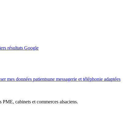
ers résultats Google
iser mes données patients
une messagerie et téléphonie adaptées
des PME, cabinets et commerces alsaciens.