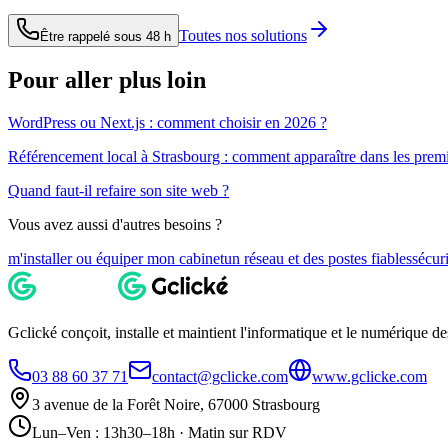
Toutes nos solutions
Être rappelé sous 48 h
Pour aller plus loin
WordPress ou Next.js : comment choisir en 2026 ?
Référencement local à Strasbourg : comment apparaître dans les premi
Quand faut-il refaire son site web ?
Vous avez aussi d'autres besoins ?
m'installer ou équiper mon cabinet
un réseau et des postes fiables
sécur
Gclické conçoit, installe et maintient l'informatique et le numérique 
03 88 60 37 71
contact@gclicke.com
www.gclicke.com
3 avenue de la Forêt Noire, 67000 Strasbourg
Lun–Ven : 13h30–18h · Matin sur RDV