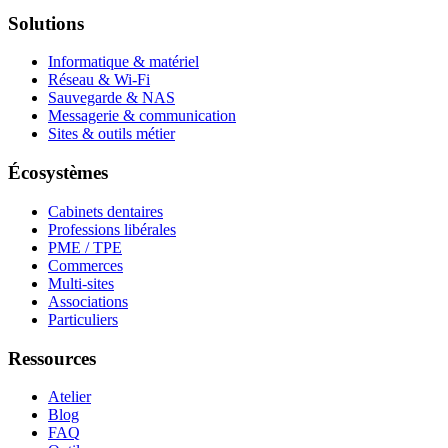
Solutions
Informatique & matériel
Réseau & Wi-Fi
Sauvegarde & NAS
Messagerie & communication
Sites & outils métier
Écosystèmes
Cabinets dentaires
Professions libérales
PME / TPE
Commerces
Multi-sites
Associations
Particuliers
Ressources
Atelier
Blog
FAQ