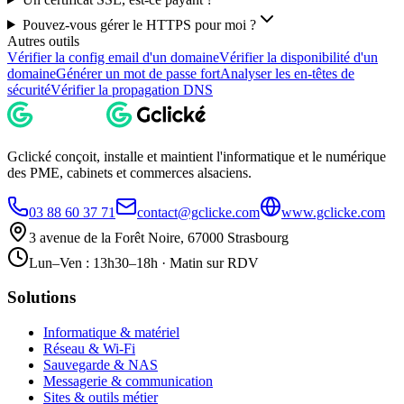
Pouvez-vous gérer le HTTPS pour moi ?
Autres outils
Vérifier la config email d'un domaine
Vérifier la disponibilité d'un
domaine
Générer un mot de passe fort
Analyser les en-têtes de
sécurité
Vérifier la propagation DNS
Gclické conçoit, installe et maintient l'informatique et le numérique
des PME, cabinets et commerces alsaciens.
03 88 60 37 71
contact@gclicke.com
www.gclicke.com
3 avenue de la Forêt Noire, 67000 Strasbourg
Lun–Ven : 13h30–18h · Matin sur RDV
Solutions
Informatique & matériel
Réseau & Wi-Fi
Sauvegarde & NAS
Messagerie & communication
Sites & outils métier