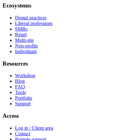
Ecosystems
Dental practices
Liberal professions
SMBs
Retail
Multi-site
Non-profits
Individuals
Resources
Workshop
Blog
FAQ
Tools
Portfolio
Support
Access
Log in / Client area
Contact
Remote support