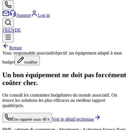
Support
Log in
FR
EN
DE
Retour
Vous :
responsable associatif
objectif :
un équipement adapté à mon
budget
modifier
Un bon équipement ne doit pas forcément
coûter cher.
On connaît les contraintes budgétaires du monde associatif. On
trouve les solutions les plus efficaces au meilleur rapport
qualité/prix.
Voir le détail technique
Être rappelé sous 48 h
PME, cabinets & commerces · Strasbourg · Activateur France Num