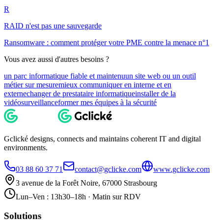
R
RAID n'est pas une sauvegarde
Ransomware : comment protéger votre PME contre la menace n°1
Vous avez aussi d'autres besoins ?
un parc informatique fiable et maintenu
un site web ou un outil
métier sur mesure
mieux communiquer en interne et en
externe
changer de prestataire informatique
installer de la
vidéosurveillance
former mes équipes à la sécurité
Gclické designs, connects and maintains coherent IT and digital
environments.
03 88 60 37 71
contact@gclicke.com
www.gclicke.com
3 avenue de la Forêt Noire, 67000 Strasbourg
Lun–Ven : 13h30–18h · Matin sur RDV
Solutions