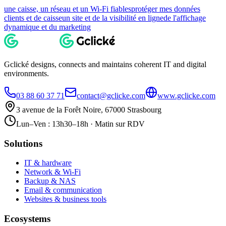
une caisse, un réseau et un Wi-Fi fiables
protéger mes données
clients et de caisse
un site et de la visibilité en ligne
de l'affichage
dynamique et du marketing
Gclické designs, connects and maintains coherent IT and digital
environments.
03 88 60 37 71
contact@gclicke.com
www.gclicke.com
3 avenue de la Forêt Noire, 67000 Strasbourg
Lun–Ven : 13h30–18h · Matin sur RDV
Solutions
IT & hardware
Network & Wi-Fi
Backup & NAS
Email & communication
Websites & business tools
Ecosystems