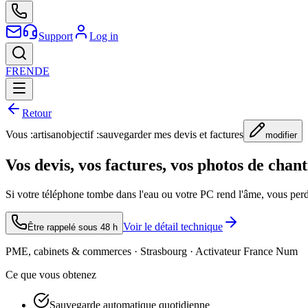
Support
Log in
FR
EN
DE
Retour
Vous :
artisan
objectif :
sauvegarder mes devis et factures
modifier
Vos devis, vos factures, vos photos de chan
Si votre téléphone tombe dans l'eau ou votre PC rend l'âme, vous per
Voir le détail technique
Être rappelé sous 48 h
PME, cabinets & commerces · Strasbourg · Activateur France Num
Ce que vous obtenez
Sauvegarde automatique quotidienne