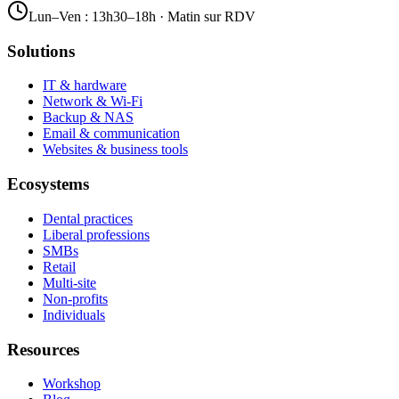
Lun–Ven : 13h30–18h · Matin sur RDV
Solutions
IT & hardware
Network & Wi-Fi
Backup & NAS
Email & communication
Websites & business tools
Ecosystems
Dental practices
Liberal professions
SMBs
Retail
Multi-site
Non-profits
Individuals
Resources
Workshop