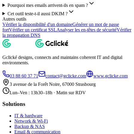
Pourquoi mes emails arrivent-ils en spam ?
Cet outil teste-t-il aussi DKIM ?
Autres outils
Vérifier la disponibilité d'un domaine
Générer un mot de passe
fort
Vérifier un certificat SSL
Analyser les en-têtes de sécurité
Vérifier
la propagation DNS
Gclické designs, connects and maintains coherent IT and digital
environments.
03 88 60 37 71
contact@gclicke.com
www.gclicke.com
3 avenue de la Forêt Noire, 67000 Strasbourg
Lun–Ven : 13h30–18h · Matin sur RDV
Solutions
IT & hardware
Network & Wi-Fi
Backup & NAS
Email & communication